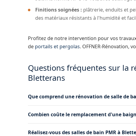
Finitions soignées :
plâtrerie, enduits et p
des matériaux résistants à l'humidité et faci
Profitez de notre intervention pour vos travau
de
portails et pergolas
. OFFNER-Rénovation, vo
Questions fréquentes sur la r
Bletterans
Que comprend une rénovation de salle de ba
Notre prestation clé en main couvre l'intégralit
Combien coûte le remplacement d'une baigno
plâtrerie, pose de carrelage et faïence, install
finition. Un seul interlocuteur gère votre projet
Le coût dépend de la configuration de votre sal
Réalisez-vous des salles de bain PMR à Blett
annexes nécessaires. Nous réalisons un devis gra