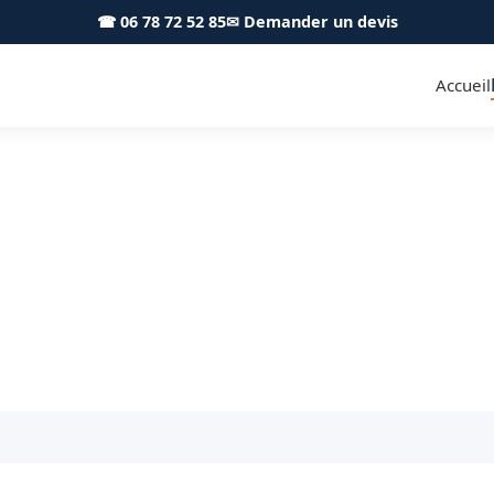
☎ 06 78 72 52 85
✉ Demander un devis
Accueil
é en main Bletterans 39140 - 
tre salle de bain : plomberie, carrelage, douche it