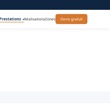
Prestations
Réalisations
Zones
Devis gratuit
▾
OFFNER-Rénovation
alienne et aménagement PMR