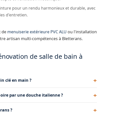
einture pour un rendu harmonieux et durable, avec
les d'entretien.
x de
menuiserie extérieure PVC ALU
ou l'installation
tre artisan multi-compétences à Bletterans.
énovation de salle de bain à
in clé en main ?
é des travaux : démolition, plomberie, électricité,
ire par une douche italienne ?
ation de la douche ou baignoire, et peinture de
 de A à Z.
le de bain, des matériaux choisis et des travaux
erans ?
tuit et détaillé après visite à votre domicile pour