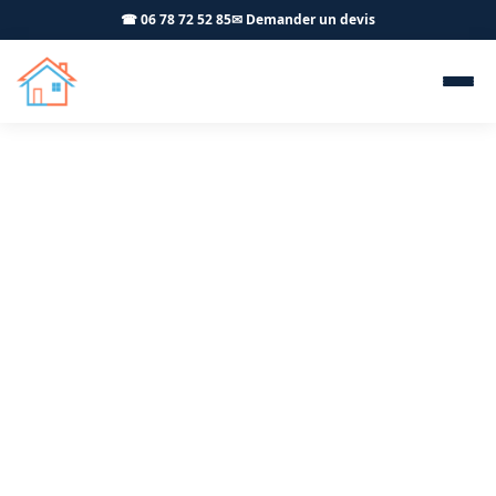
☎ 06 78 72 52 85
✉ Demander un devis
Menuiserie extérieure PVC
ALU Baume-les-Dames 25110
- OFFNER-Rénovation
Menuiseries extérieures PVC ALU à Baume-les-Dames :
un artisan RGE pour vos fenêtres, volets et portails