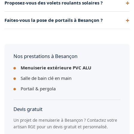
Proposez-vous des volets roulants solaires ?
en double ou triple vitrage, dans un large choix de coloris et
de configurations adaptées à chaque habitat.
Oui, nous posons des volets roulants solaires, électriques et
Faites-vous la pose de portails à Besançon ?
manuels. Les volets solaires sont autonomes en énergie et
ne nécessitent aucun raccordement électrique.
Oui, nous installons des portails aluminium battants ou
coulissants à Besançon, avec motorisation intégrée et
télécommande pour un accès sécurisé.
Nos prestations à Besançon
Menuiserie extérieure PVC ALU
Salle de bain clé en main
Portail & pergola
Devis gratuit
Un projet de menuiserie à Besançon ? Contactez votre
artisan RGE pour un devis gratuit et personnalisé.