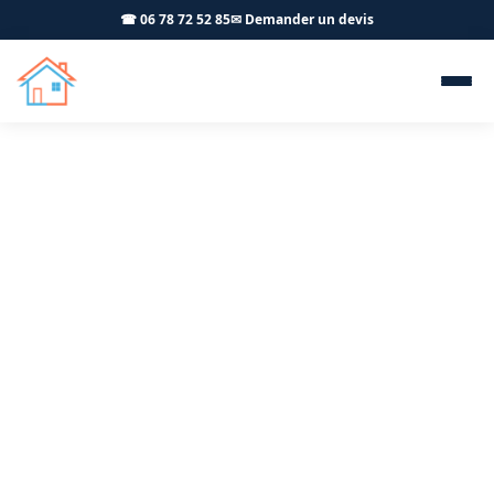
☎ 06 78 72 52 85
✉ Demander un devis
Menuiserie extérieure PVC
ALU Besançon 25000 -
OFFNER-Rénovation
Votre artisan menuisier RGE intervient à Besançon
pour la pose de fenêtres, baies vitrées et volets
roulants