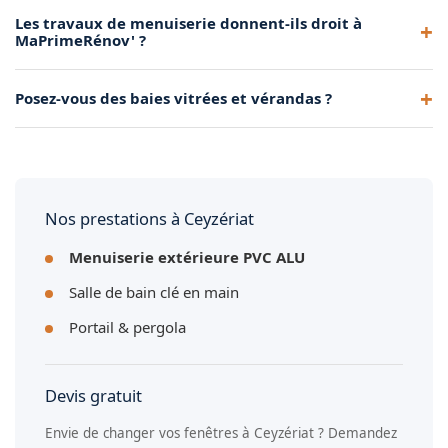
Oui, le remplacement de fenêtres anciennes est l'une de nos
Les travaux de menuiserie donnent-ils droit à
spécialités à Ceyzériat. Nous assurons la dépose de vos
MaPrimeRénov' ?
anciennes menuiseries et la pose de fenêtres PVC ou
aluminium haute performance.
Oui, grâce à notre certification RGE, le remplacement de vos
Posez-vous des baies vitrées et vérandas ?
menuiseries est éligible à MaPrimeRénov' et aux CEE. Nous
vous accompagnons dans les démarches.
Absolument. Nous installons des baies vitrées coulissantes,
à galandage ou en levage, ainsi que des vérandas et
pergolas aluminium sur mesure.
Nos prestations à Ceyzériat
Menuiserie extérieure PVC ALU
Salle de bain clé en main
Portail & pergola
Devis gratuit
Envie de changer vos fenêtres à Ceyzériat ? Demandez