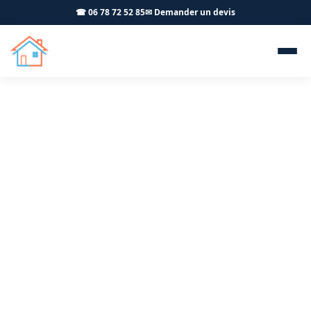
☎ 06 78 72 52 85
✉ Demander un devis
Menuiserie extérieure PVC
ALU Ceyzériat 01250 -
OFFNER-Rénovation
Fenêtres PVC et aluminium à Ceyzériat : fourniture et
pose par votre artisan menuisier certifié RGE