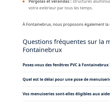
Pergolas et vérandas :
structures aluminium
votre extérieur par tous les temps.
À Fontainebrux, nous proposons également la
Questions fréquentes sur la m
Fontainebrux
Posez-vous des fenêtres PVC à Fontainebrux 
Oui, nous intervenons à Fontainebrux pour la f
Quel est le délai pour une pose de menuiseri
En tant qu'artisan certifié RGE, nos poses sont
Le délai dépend de l'ampleur du projet et de l
Vos menuiseries sont-elles éligibles aux aides
4 à 6 semaines entre la commande et la pose.
Oui, notre certification RGE vous permet de bé