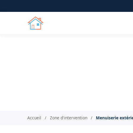
Menuiserie extérieur
Artisan menuisier RGE à
Accueil
/
Zone d'intervention
/
Menuiserie extéri