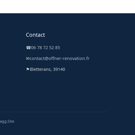
Contact
☎
06 78 72 52 85
✉
contact@offner-renovation.fr
⚑
Bletterans, 39140
Jagg.Site