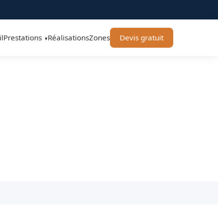
l
Prestations
Réalisations
Zones
Devis gratuit
▾
0 - OFFNER-Rénovation
 avec garantie décennale