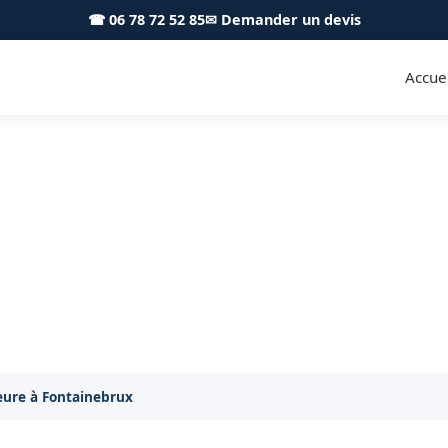
☎ 06 78 72 52 85
✉ Demander un devis
Accuei
e PVC ALU Fontainebrux 3914
 Fontainebrux : pose de menuiseries PVC et aluminium
eure à Fontainebrux