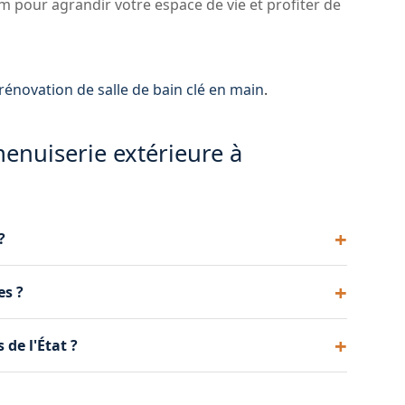
 pour agrandir votre espace de vie et profiter de
rénovation de salle de bain clé en main
.
enuiserie extérieure à
?
ourniture et la pose de fenêtres PVC et aluminium.
es ?
 éligibles aux aides MaPrimeRénov'.
a disponibilité des produits. Comptez généralement
 de l'État ?
néficier des aides MaPrimeRénov' et des certificats