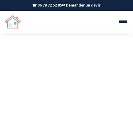
☎ 06 78 72 52 85
✉ Demander un devis
Menuiserie extérieure PVC
ALU Louhans 71500 -
OFFNER-Rénovation
Menuiseries PVC et aluminium à Louhans : fenêtres,
volets et baies vitrées posés par un artisan RGE