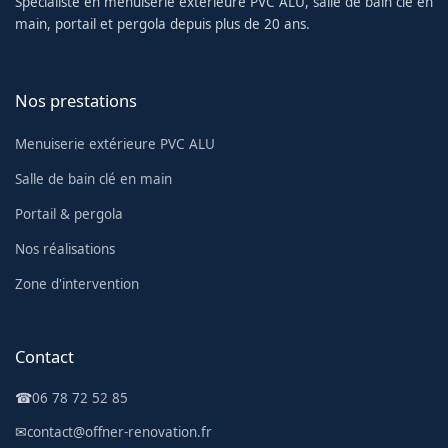
Spécialiste en menuiserie extérieure PVC ALU, salle de bain clé en
main, portail et pergola depuis plus de 20 ans.
Nos prestations
Menuiserie extérieure PVC ALU
Salle de bain clé en main
Portail & pergola
Nos réalisations
Zone d'intervention
Contact
☎
06 78 72 52 85
✉
contact@offner-renovation.fr