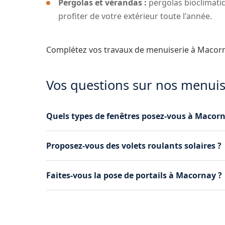
Pergolas et vérandas :
pergolas bioclimati
profiter de votre extérieur toute l'année.
Complétez vos travaux de menuiserie à Macor
Vos questions sur nos menui
Quels types de fenêtres posez-vous à Macorn
Nous installons des fenêtres PVC et aluminium 
Proposez-vous des volets roulants solaires ?
large choix de coloris et de configurations ada
Oui, nous posons des volets roulants solaires, 
Faites-vous la pose de portails à Macornay ?
autonomes en énergie et ne nécessitent aucun
Oui, nous installons des portails aluminium ba
motorisation intégrée et télécommande pour u