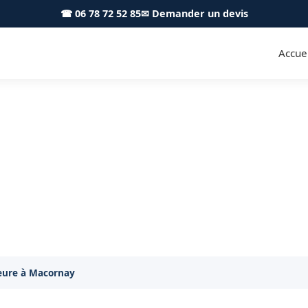
☎ 06 78 72 52 85
✉ Demander un devis
Accuei
ure PVC ALU Macornay 39570 
E intervient à Macornay pour la pose de fenêtres, baies
eure à Macornay