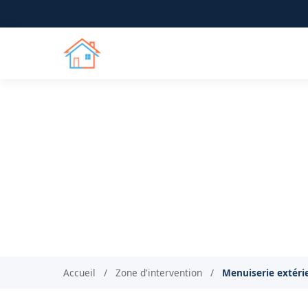
Menuiserie extérie
Votre artisan menuisier RG
Accueil
/
Zone d'intervention
/
Menuiserie extéri