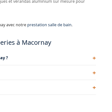
ques et vérandas aluminium sur mesure pour
nay avec notre
prestation salle de bain
.
series à Macornay
ay ?
à Macornay, en double ou triple vitrage, dans un
ptées à chaque habitat.
électriques et manuels. Les volets solaires sont
 raccordement électrique.
ttants ou coulissants à Macornay, avec
n accès sécurisé.