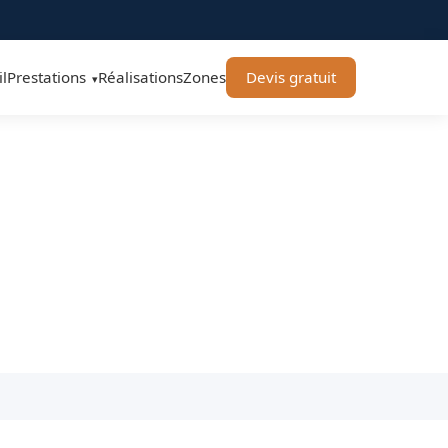
l
Prestations
Réalisations
Zones
Devis gratuit
▾
- OFFNER-Rénovation
 vitrées et volets roulants