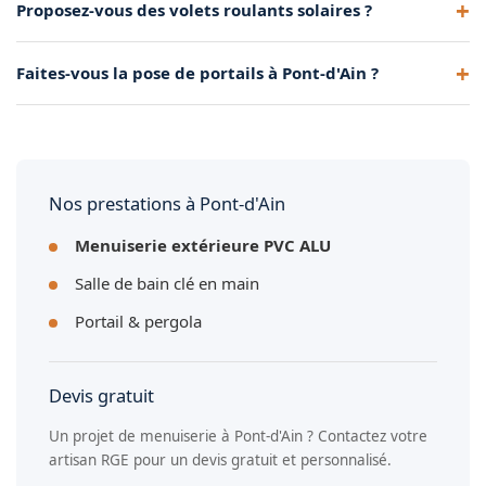
Proposez-vous des volets roulants solaires ?
en double ou triple vitrage, dans un large choix de coloris et
de configurations adaptées à chaque habitat.
Oui, nous posons des volets roulants solaires, électriques et
Faites-vous la pose de portails à Pont-d'Ain ?
manuels. Les volets solaires sont autonomes en énergie et
ne nécessitent aucun raccordement électrique.
Oui, nous installons des portails aluminium battants ou
coulissants à Pont-d'Ain, avec motorisation intégrée et
télécommande pour un accès sécurisé.
Nos prestations à Pont-d'Ain
Menuiserie extérieure PVC ALU
Salle de bain clé en main
Portail & pergola
Devis gratuit
Un projet de menuiserie à Pont-d'Ain ? Contactez votre
artisan RGE pour un devis gratuit et personnalisé.