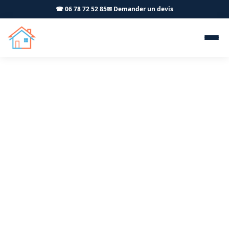
☎ 06 78 72 52 85
✉ Demander un devis
Menuiserie extérieure PVC
ALU Pont-d'Ain 01160 -
OFFNER-Rénovation
Votre artisan menuisier RGE intervient à Pont-d'Ain
pour la pose de fenêtres, baies vitrées et volets
roulants