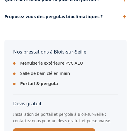
sur-Seille, battants ou coulissants, avec télécommande et
système de sécurité intégré.
Comptez 4 à 6 semaines entre la commande et la pose. La
Proposez-vous des pergolas bioclimatiques ?
durée d'installation sur site est généralement d'une journée.
Oui, nous installons des pergolas à lames orientables en
aluminium, adossées ou autoportantes, avec de
nombreuses options de personnalisation.
Nos prestations à Blois-sur-Seille
Menuiserie extérieure PVC ALU
Salle de bain clé en main
Portail & pergola
Devis gratuit
Installation de portail et pergola à Blois-sur-Seille :
contactez-nous pour un devis gratuit et personnalisé.