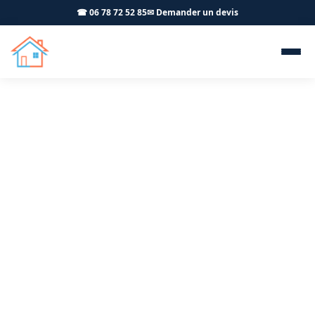
☎ 06 78 72 52 85
✉ Demander un devis
Portail et pergola Blois-sur-
Seille 39570 - OFFNER-
Rénovation
Votre artisan à Blois-sur-Seille pour la pose de portails
aluminium motorisés et pergolas bioclimatiques