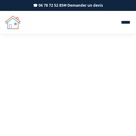
☎ 06 78 72 52 85
✉ Demander un devis
Portail et pergola
Champagnole 39300 -
OFFNER-Rénovation
Installation de portails motorisés et pergolas à
Champagnole par votre artisan OFFNER-Rénovation