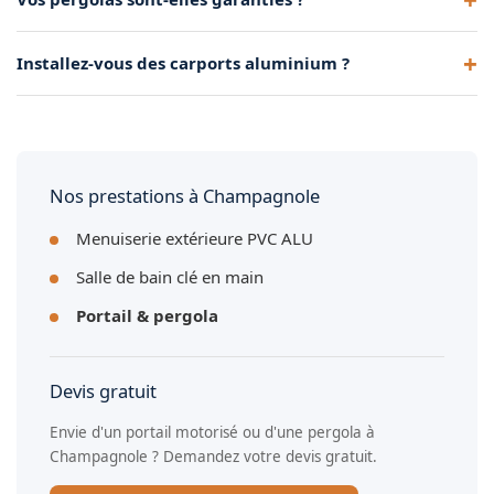
motorisation. Nous établissons un devis gratuit après visite
technique à Champagnole.
Oui, nos installations bénéficient de la garantie décennale.
Installez-vous des carports aluminium ?
Les équipements sont également couverts par la garantie
fabricant.
Oui, nous posons des carports en aluminium pour protéger
vos véhicules, adossés à la maison ou autoportants dans
votre jardin.
Nos prestations à Champagnole
Menuiserie extérieure PVC ALU
Salle de bain clé en main
Portail & pergola
Devis gratuit
Envie d'un portail motorisé ou d'une pergola à
Champagnole ? Demandez votre devis gratuit.