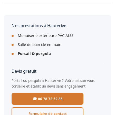
très facile à entretenir.
Oui, nous nous déplaçons gratuitement pour prendre les
mesures, évaluer la configuration et établir un devis détaillé
sans engagement.
Nos prestations à Hauterive
Menuiserie extérieure PVC ALU
Salle de bain clé en main
Portail & pergola
Devis gratuit
Portail ou pergola à Hauterive ? Votre artisan vous
conseille et établit un devis sans engagement.
☎ 06 78 72 52 85
Formulaire de contact