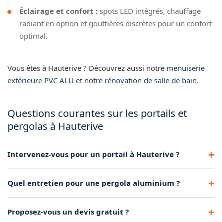
Éclairage et confort :
spots LED intégrés, chauffage
radiant en option et gouttières discrètes pour un confort
optimal.
Vous êtes à Hauterive ? Découvrez aussi notre
menuiserie
extérieure PVC ALU
et notre
rénovation de salle de bain
.
Questions courantes sur les portails et
pergolas à Hauterive
Intervenez-vous pour un portail à Hauterive ?
Oui, nous nous déplaçons à Hauterive pour la fourniture et
Quel entretien pour une pergola aluminium ?
la pose de portails aluminium. Motorisation et accessoires
de contrôle d'accès inclus.
L'aluminium ne rouille pas et ne nécessite qu'un nettoyage à
Proposez-vous un devis gratuit ?
l'eau savonneuse une à deux fois par an. C'est un matériau