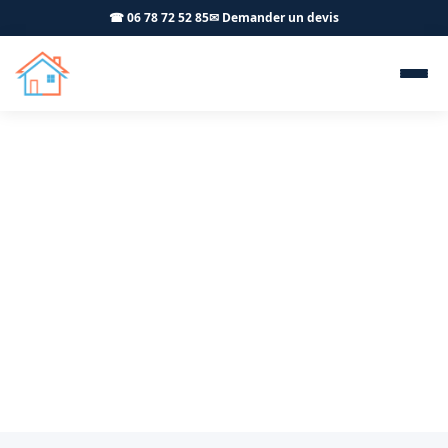
☎ 06 78 72 52 85
✉ Demander un devis
Portail et pergola Hauterive
39000 - OFFNER-Rénovation
Portails et pergolas aluminium sur mesure à Hauterive
: pose professionnelle et devis gratuit