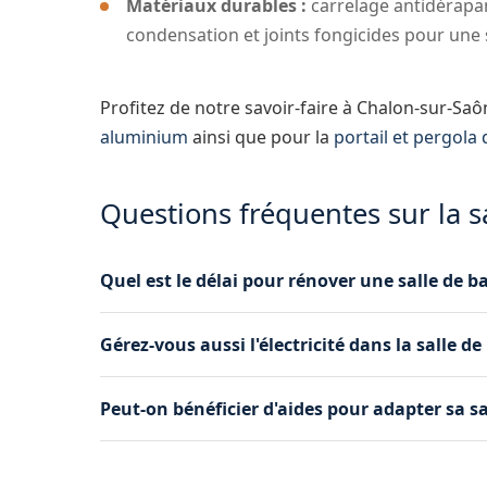
Matériaux durables :
carrelage antidérapan
condensation et joints fongicides pour une 
Profitez de notre savoir-faire à Chalon-sur-Sa
aluminium
ainsi que pour la
portail et pergola
Questions fréquentes sur la s
Quel est le délai pour rénover une salle de 
Selon l'ampleur des travaux, une rénovation c
Gérez-vous aussi l'électricité dans la salle de
établissons un planning détaillé dès la validat
Oui, la mise en conformité électrique fait part
Peut-on bénéficier d'aides pour adapter sa s
installons un éclairage adapté, des prises sé
à la norme NF C 15-100.
Plusieurs dispositifs existent : MaPrimeAdapt'
handicap (PCH) ou encore le crédit d'impôt pou