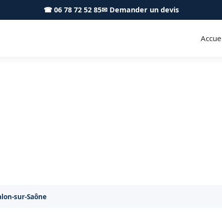
☎ 06 78 72 52 85
✉ Demander un devis
Accuei
n main Chalon-sur-Saône 71100
e bain clé en main à Chalon-sur-Saône : un artisan, to
alon-sur-Saône