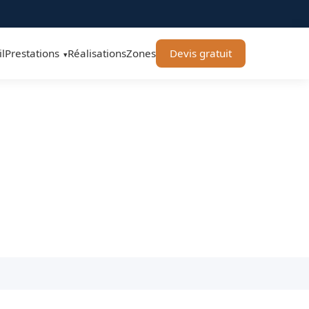
l
Prestations
Réalisations
Zones
Devis gratuit
▾
 - OFFNER-Rénovation
us les corps de métier