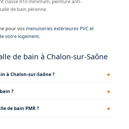
t classé R10 minimum, peinture anti-
salle de bain pérenne.
ône pour vos
menuiseries extérieures PVC et
 de votre logement
.
alle de bain à Chalon-sur-Saône
bain à Chalon-sur-Saône ?
omplète prend entre 2 et 4 semaines. Nous
 bain ?
ion du devis pour que vous puissiez vous organiser.
ie intégrante de notre prestation clé en main. Nous
alle de bain PMR ?
curisées et une ventilation mécanique conformément
 de l'Anah, la prestation de compensation du
r travaux d'accessibilité. Nous vous aidons à