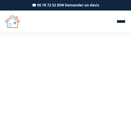
☎ 06 78 72 52 85
✉ Demander un devis
Salle de bain clé en main
Chaumergy 39230 - OFFNER-
Rénovation
Votre salle de bain entièrement rénovée à Chaumergy :
un seul interlocuteur pour tous les travaux