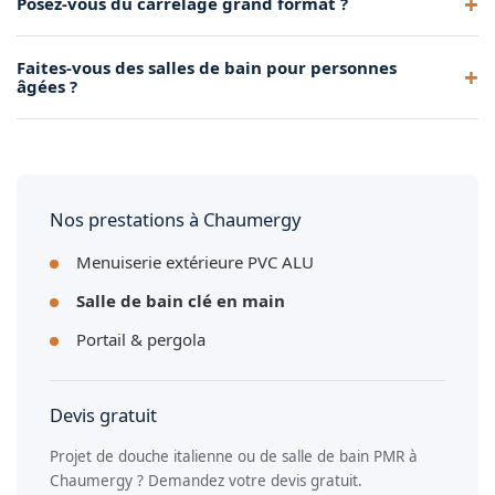
Posez-vous du carrelage grand format ?
Chaumergy, puis établissons un devis détaillé. Les travaux
durent en moyenne 2 à 3 semaines.
Oui, nous posons tous les formats de carrelage, y compris le
Faites-vous des salles de bain pour personnes
grand format (60x60, 60x120) qui offre un aspect moderne
âgées ?
avec moins de joints à entretenir.
Oui, nous concevons des salles de bain sécurisées avec
douche accessible, barres de maintien, siège rabattable et
sol antidérapant.
Nos prestations à Chaumergy
Menuiserie extérieure PVC ALU
Salle de bain clé en main
Portail & pergola
Devis gratuit
Projet de douche italienne ou de salle de bain PMR à
Chaumergy ? Demandez votre devis gratuit.