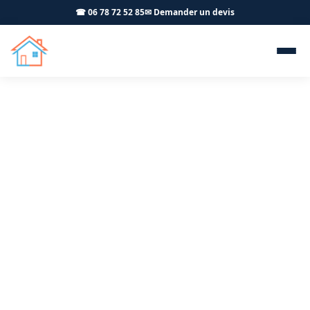
☎ 06 78 72 52 85
✉ Demander un devis
Salle de bain clé en main
Messia-sur-Sorne 39570 -
OFFNER-Rénovation
Transformez votre salle de bain à Messia-sur-Sorne :
plomberie, carrelage, douche et finitions complètes