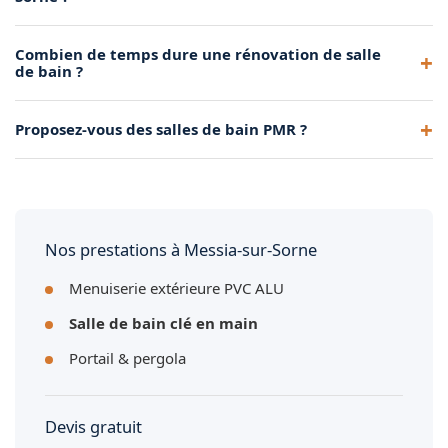
Oui, nous intervenons à Messia-sur-Sorne pour la
Combien de temps dure une rénovation de salle
rénovation complète de salles de bain : plomberie,
de bain ?
électricité, carrelage, faïence et peinture.
Une rénovation complète de salle de bain dure
Proposez-vous des salles de bain PMR ?
généralement 2 à 3 semaines selon l'ampleur des travaux et
la taille de la pièce.
Oui, nous concevons des salles de bain adaptées PMR :
douche de plain-pied, barres d'appui, siège de douche et
revêtements antidérapants.
Nos prestations à Messia-sur-Sorne
Menuiserie extérieure PVC ALU
Salle de bain clé en main
Portail & pergola
Devis gratuit