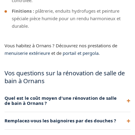
contrôlée.
Finitions :
plâtrerie, enduits hydrofuges et peinture
spéciale pièce humide pour un rendu harmonieux et
durable.
Vous habitez à Ornans ? Découvrez nos prestations de
menuiserie extérieure
et de
portail et pergola
.
Vos questions sur la rénovation de salle de
bain à Ornans
Quel est le coût moyen d'une rénovation de salle
de bain à Ornans ?
Le budget varie selon la surface et les équipements choisis.
Remplacez-vous les baignoires par des douches ?
Nous établissons un devis précis et gratuit après visite
technique à Ornans.
Oui, c'est l'une de nos prestations les plus demandées. Nous