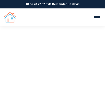
☎ 06 78 72 52 85
✉ Demander un devis
Salle de bain clé en main
Ornans 25290 - OFFNER-
Rénovation
Rénovation complète de votre salle de bain à Ornans :
plomberie, carrelage, douche italienne