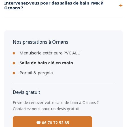
Intervenez-vous pour des salles de bain PMR à
transformons votre baignoire en douche italienne moderne
Ornans ?
et fonctionnelle en quelques jours.
Oui, nous aménageons des salles de bain accessibles :
douche sans ressaut, barres d'appui, siège de douche et
revêtements antidérapants.
Nos prestations à Ornans
Menuiserie extérieure PVC ALU
Salle de bain clé en main
Portail & pergola
Devis gratuit
Envie de rénover votre salle de bain à Ornans ?
Contactez-nous pour un devis gratuit.
☎ 06 78 72 52 85