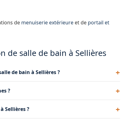
ations de
menuiserie extérieure
et de
portail et
n de salle de bain à Sellières
lle de bain à Sellières ?
ents choisis. Nous établissons un devis précis et
es ?
emandées. Nous transformons votre baignoire en
 Sellières ?
quelques jours.
ibles : douche sans ressaut, barres d'appui, siège