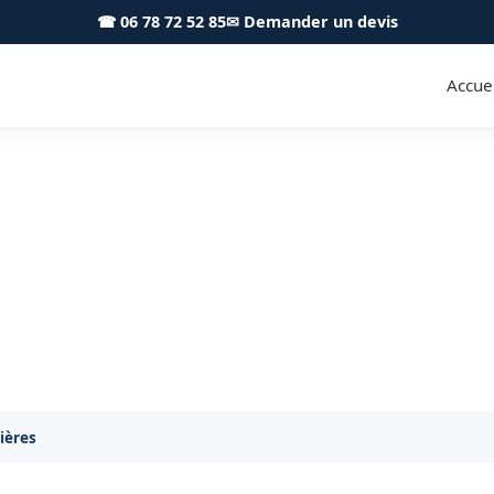
☎ 06 78 72 52 85
✉ Demander un devis
Accuei
lé en main Sellières 39230 - O
de votre salle de bain à Sellières : plomberie, carrel
lières