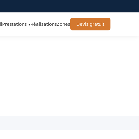
l
Prestations
Réalisations
Zones
Devis gratuit
▾
FFNER-Rénovation
age, douche italienne