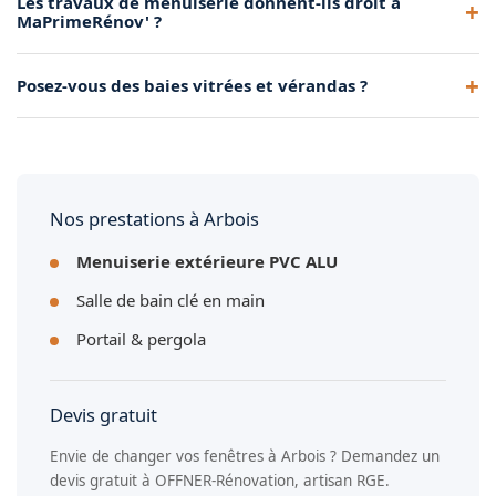
Les travaux de menuiserie donnent-ils droit à
spécialités à Arbois. Nous assurons la dépose de vos
MaPrimeRénov' ?
anciennes menuiseries et la pose de fenêtres PVC ou
aluminium haute performance.
Oui, grâce à notre certification RGE, le remplacement de vos
Posez-vous des baies vitrées et vérandas ?
menuiseries est éligible à MaPrimeRénov' et aux CEE. Nous
vous accompagnons dans les démarches.
Absolument. Nous installons des baies vitrées coulissantes,
à galandage ou en levage, ainsi que des vérandas et
pergolas aluminium sur mesure.
Nos prestations à Arbois
Menuiserie extérieure PVC ALU
Salle de bain clé en main
Portail & pergola
Devis gratuit
Envie de changer vos fenêtres à Arbois ? Demandez un
devis gratuit à OFFNER-Rénovation, artisan RGE.