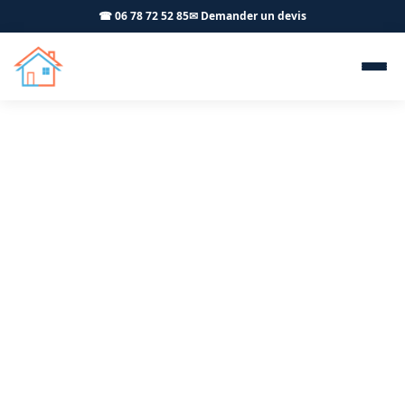
☎ 06 78 72 52 85
✉ Demander un devis
Menuiserie extérieure PVC
ALU Arbois 39600 - OFFNER-
Rénovation
Fenêtres PVC et aluminium à Arbois : fourniture et
pose par votre artisan menuisier certifié RGE