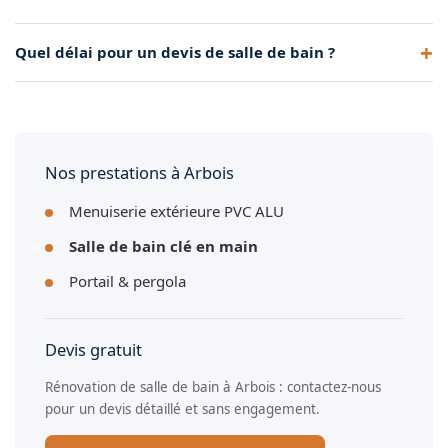
et rangements intégrés.
Absolument. Nous utilisons un système d'étanchéité certifié
Quel délai pour un devis de salle de bain ?
sous le carrelage, indispensable pour prévenir toute
infiltration.
Nous vous proposons un rendez-vous sous une semaine
pour la visite technique, et le devis détaillé vous est envoyé
sous 48 h après la visite.
Nos prestations à Arbois
Menuiserie extérieure PVC ALU
Salle de bain clé en main
Portail & pergola
Devis gratuit
Rénovation de salle de bain à Arbois : contactez-nous
pour un devis détaillé et sans engagement.