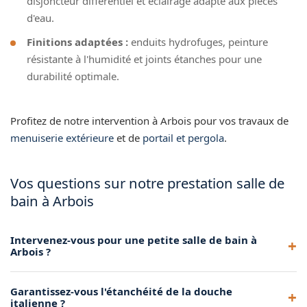
disjoncteur différentiel et éclairage adapté aux pièces
d'eau.
Finitions adaptées :
enduits hydrofuges, peinture
résistante à l'humidité et joints étanches pour une
durabilité optimale.
Profitez de notre intervention à Arbois pour vos travaux de
menuiserie extérieure
et de
portail et pergola
.
Vos questions sur notre prestation salle de
bain à Arbois
Intervenez-vous pour une petite salle de bain à
Arbois ?
Oui, nous optimisons chaque mètre carré à Arbois avec des
Garantissez-vous l'étanchéité de la douche
solutions gain de place : douche d'angle, meuble suspendu
italienne ?