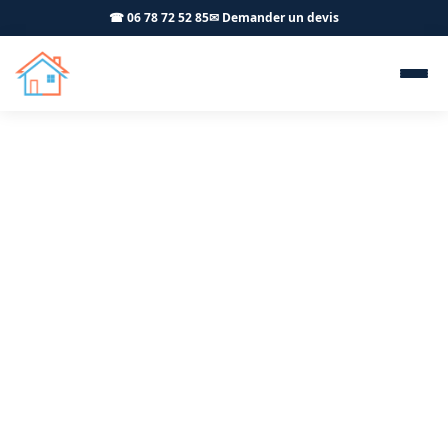
☎ 06 78 72 52 85
✉ Demander un devis
Salle de bain clé en main
Arbois 39600 - OFFNER-
Rénovation
Douche italienne et rénovation de salle de bain à
Arbois : devis gratuit, artisan qualifié